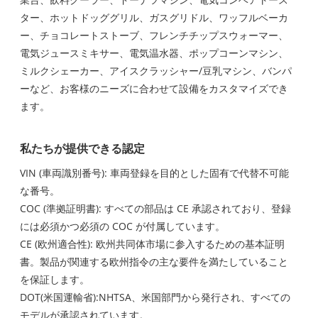
ター、ホットドッググリル、ガスグリドル、ワッフルベーカ
ー、チョコレートストーブ、フレンチチップスウォーマー、
電気ジュースミキサー、電気温水器、ポップコーンマシン、
ミルクシェーカー、アイスクラッシャー/豆乳マシン、バンパ
ーなど、お客様のニーズに合わせて設備をカスタマイズでき
ます。
私たちが提供できる認定
VIN (車両識別番号): 車両登録を目的とした固有で代替不可能
な番号。
COC (準拠証明書): すべての部品は CE 承認されており、登録
には必須かつ必須の COC が付属しています。
CE (欧州適合性): 欧州共同体市場に参入するための基本証明
書。製品が関連する欧州指令の主な要件を満たしていること
を保証します。
DOT(米国運輸省):NHTSA、米国部門から発行され、すべての
モデルが承認されています。