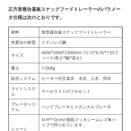
正方形複合基板スナックフードトレーラーのパラメー
タ仕様は次のとおりです。
材料
角型複合板スナックフードトレーラー
作業台の材質
ステンレス鋼
4000*2000*2300mm 13.12*6.56*7.55フ
サイズ
ィート(長さ*幅*高さ)
重さ
1100kg
給水システム
ヒーター付き温水、冷水、上水、排水
ライトシステ
テールライトのフルセット
ム
ブレーキシス
ハンドブレーキとメカニカルブレーキ
テム
5cm*10cmの亜鉛メッキシームレス角パ
イプで作られています。
シャーシ