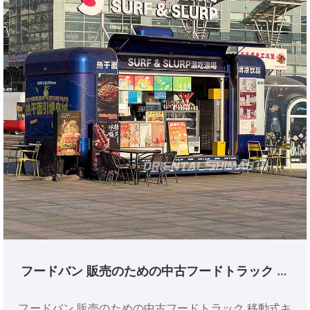
フードバン 販売のための中古フードトラック 移
動式キッチンケータリングフードトレーラー フ
ードトラック
フードバン 販売のための中古フードトラック 移動式キ