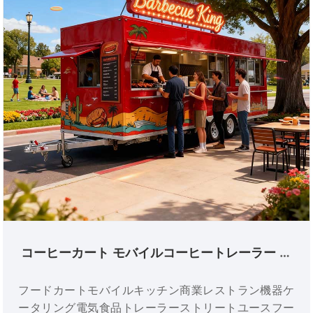
コーヒーカート モバイルコーヒートレーラー 密
閉型電動カート レストランケータリング食品ト
レーラー ビジネスフードトラック
フードカートモバイルキッチン商業レストラン機器ケ
ータリング電気食品トレーラーストリートユースフー