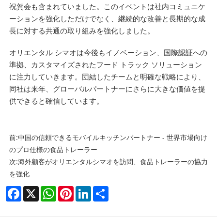
祝賀会も含まれていました。このイベントは社内コミュニケ
ーションを強化しただけでなく、継続的な改善と長期的な成
長に対する共通の取り組みを強化しました。
オリエンタル シマオは今後もイノベーション、国際認証への
準拠、カスタマイズされたフード トラック ソリューション
に注力していきます。団結したチームと明確な戦略により、
同社は来年、グローバルパートナーにさらに大きな価値を提
供できると確信しています。
前:
中国の信頼できるモバイルキッチンパートナー - 世界市場向け
のプロ仕様の食品トレーラー
次:
海外顧客がオリエンタルシマオを訪問、食品トレーラーの協力
を強化
Facebook
X
WhatsApp
Pinterest
LinkedIn
Share