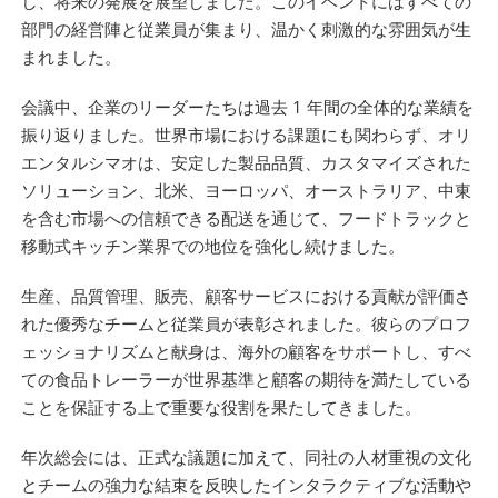
し、将来の発展を展望しました。このイベントにはすべての
部門の経営陣と従業員が集まり、温かく刺激的な雰囲気が生
まれました。
会議中、企業のリーダーたちは過去 1 年間の全体的な業績を
振り返りました。世界市場における課題にも関わらず、オリ
エンタルシマオは、安定した製品品質、カスタマイズされた
ソリューション、北米、ヨーロッパ、オーストラリア、中東
を含む市場への信頼できる配送を通じて、フードトラックと
移動式キッチン業界での地位を強化し続けました。
生産、品質管理、販売、顧客サービスにおける貢献が評価さ
れた優秀なチームと従業員が表彰されました。彼らのプロフ
ェッショナリズムと献身は、海外の顧客をサポートし、すべ
ての食品トレーラーが世界基準と顧客の期待を満たしている
ことを保証する上で重要な役割を果たしてきました。
年次総会には、正式な議題に加えて、同社の人材重視の文化
とチームの強力な結束を反映したインタラクティブな活動や