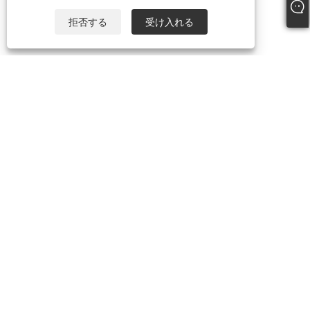
拒否する
受け入れる
+86-18306483516
jack@qdshimaogroup.com
Copyright © 2023 青島東方島尾輸出入有限公司 - フードトラック、フ
ードトレーラー、フードカート - 全著作権所有。