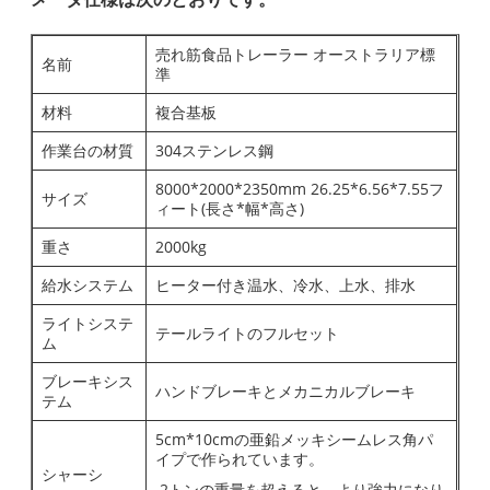
売れ筋食品トレーラー オーストラリア標
名前
準
材料
複合基板
作業台の材質
304ステンレス鋼
8000*2000*2350mm 26.25*6.56*7.55フ
サイズ
ィート(長さ*幅*高さ)
重さ
2000kg
給水システム
ヒーター付き温水、冷水、上水、排水
ライトシステ
テールライトのフルセット
ム
ブレーキシス
ハンドブレーキとメカニカルブレーキ
テム
5cm*10cmの亜鉛メッキシームレス角パ
イプで作られています。
シャーシ
2トンの重量を超えると、より強力になり