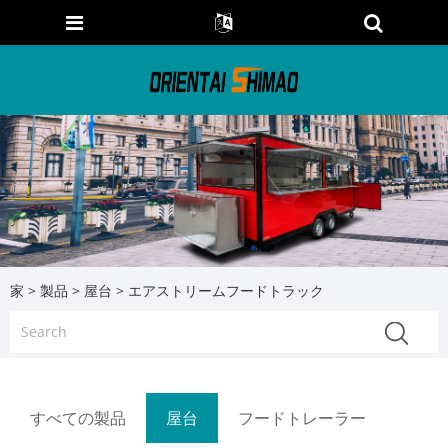
家
>
製品
>
屋台
> エアストリームフードトラック
すべての製品
屋台
フードトレーラー